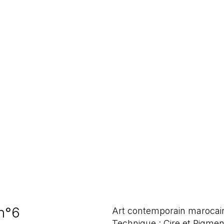
 n°6
Art contemporain marocai
Technique : Cire et Pigmen