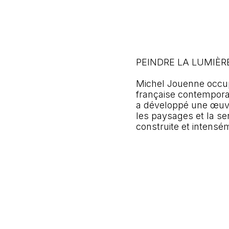
PEINDRE LA LUMIÈR
Michel Jouenne occupe
française contemporain
a développé une œuvre
les paysages et la sens
construite et intensém
au monde autant qu’à l
Nommé Peintre officiel
dans une tradition pic
écriture personnelle,
peinture ne relève ni d
présence, souffle, vibr
UNE ŒUVRE DE SENS