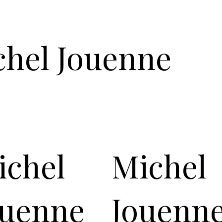
enracinée. Elles trou
intérieurs raffinés, d
l’art est appelé à dial
chel Jouenne
« Suggérer plutôt qu’a
ichel
Michel
ouenne
Jouenn