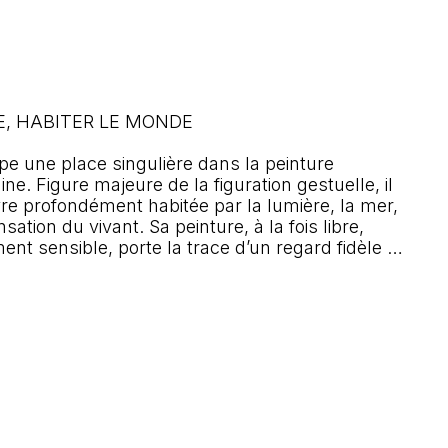
E, HABITER LE MONDE

 une place singulière dans la peinture 
e. Figure majeure de la figuration gestuelle, il 
 profondément habitée par la lumière, la mer, 
ation du vivant. Sa peinture, à la fois libre, 
ent sensible, porte la trace d’un regard fidèle 
’émotion qu’il suscite.

 de la Marine en 1991, Michel Jouenne s’inscrit 
turale française exigeante, tout en affirmant une 
 immédiatement reconnaissable. Chez lui, la 
u simple motif, ni de l’effet : elle devient 
ation.

ATION
