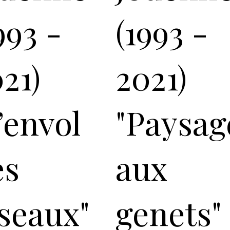
993 -
(1993 -
21)
2021)
’envol
"Paysag
es
aux
seaux"
genets"