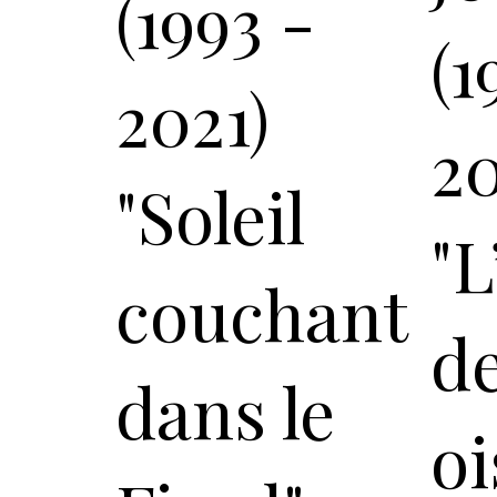
(1993 -
(1
2021)
20
"Soleil
"L
couchant
d
dans le
oi