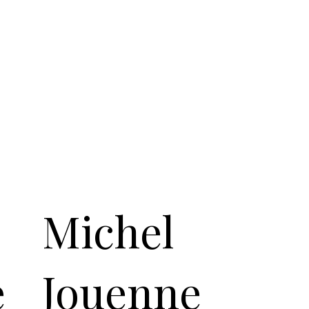
vent naturellement leur place dans des 
es collections privées ou des environnements où 
oguer avec l’architecture, le silence et le temps.

ffirmer, mon but est de faire rêver. »
Michel
e
Jouenne